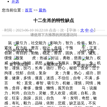
开选
您当前位置：
首页
>>
最热
十二生肖的特性缺点
时间：2023-06-10 16:22:18
点击：
次
【字体：
大
中
小
】
请使用下方推荐的浏览器访问
鼠：吸引力，社交能力，影响力，智力，俭省，魅力，
紧张，权力欲，赘言，狡计，贪得，干预 牛：正直，
24小时在线客服
谷歌浏览器
APP下载
创新，有目的，勤勉，稳定，善言，固执，冷漠，偏见，
缓慢，报复 虎：热诚，好运，勇敢，慈善，魅力，权
威，冲动，吹嘘，易怒，放纵，不服从，飘荡 兔：机
寰宇浏览器
火狐浏览器
欧朋浏览器
智，谨慎，技巧，长寿，德行，野心，秘密，业余，过于
拘谨，忧郁，自炫，复杂 龙：力量，热心，成功，胆
量，健康，多情，僵直，迷惑，不信任，自夸，不满，多
言 蛇：直觉，睿智，吸引力，机敏，谨慎，同情，掩
饰，贪得，奢侈，傲慢，懒惰，孤芳自赏 马：说服
力，时尚，自治力，灵敏，受人欢迎，成就，自私，急
促，狂妄，急躁，反抗，自负 羊：发明，奇想，敏
感，有礼，毅力，品味，依附，悲观，缺乏远见，不实