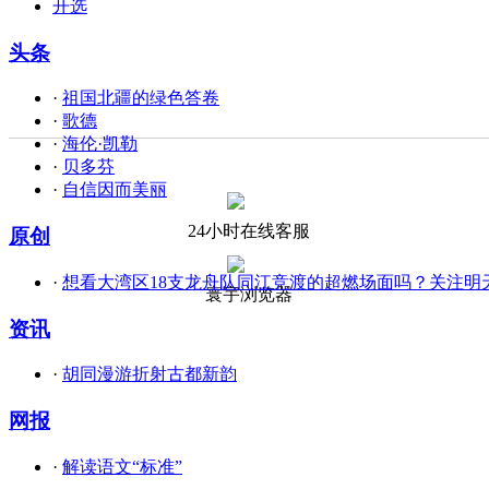
开选
头条
·
祖国北疆的绿色答卷
·
歌德
·
海伦·凯勒
·
贝多芬
·
自信因而美丽
24小时在线客服
原创
·
想看大湾区18支龙舟队同江竞渡的超燃场面吗？关注明
寰宇浏览器
资讯
·
胡同漫游折射古都新韵
网报
·
解读语文“标准”