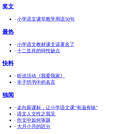
奖文
·
小学语文课堂教学用语50句
最热
·
小学语文教材课文该署名了
·
十二生肖的特性缺点
快料
·
听说活动《我爱我家》
·
丰子恺书中的名言
独闻
·
走向新课标，让小学语文课“有滋有味”
·
语文人文性之我见
·
作文中如何审题
·
大月小月的区分