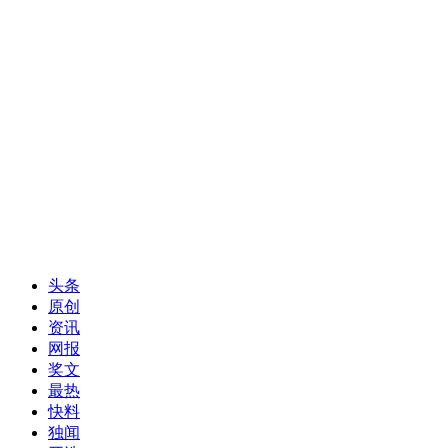
头条
原创
资讯
网报
奖文
最热
快料
独闻